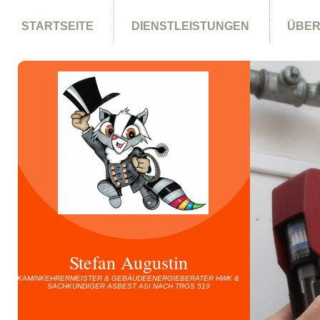
STARTSEITE
DIENSTLEISTUNGEN
ÜBER
DATENSCHUTZERKLÄRUNG
Stefan Augustin
KAMINKEHRERMEISTER & GEBÄUDEENERGIEBERATER HWK &
SACHKUNDIGER ASBEST ASI NACH TRGS 519