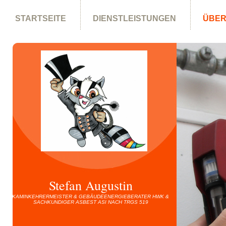
STARTSEITE
DIENSTLEISTUNGEN
ÜBER
DATENSCHUTZERKLÄRUNG
Stefan Augustin
KAMINKEHRERMEISTER & GEBÄUDEENERGIEBERATER HWK &
SACHKUNDIGER ASBEST ASI NACH TRGS 519