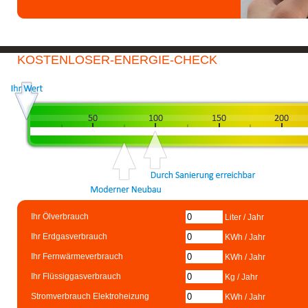
KOSTENLOSER-ENERGIE-CHECK
Ihr Ölverbrauch
Liter / Jahr
Ihr Erdgasverbrauch
KWh / Jahr
Ihr Fernwärmeverbrauch
KWh / Jahr
Ihr Flüssiggasverbrauch
Kg / Jahr
Stromverbrauch Elektroheizung
KWh / Jahr