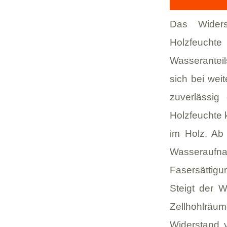
Das Widers
Holzfeucht
Wasseranteil
sich bei wei
zuverlässi
Holzfeuchte k
im Holz. Ab
Wasserauf
Fasersättig
Steigt der W
Zellhohlräum
Widerstand v