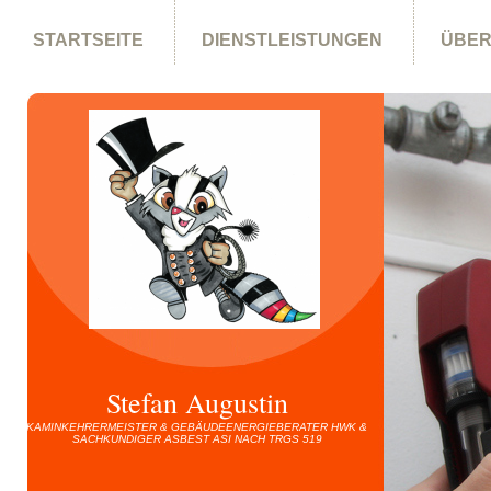
STARTSEITE
DIENSTLEISTUNGEN
ÜBER
DATENSCHUTZERKLÄRUNG
Stefan Augustin
KAMINKEHRERMEISTER & GEBÄUDEENERGIEBERATER HWK &
SACHKUNDIGER ASBEST ASI NACH TRGS 519