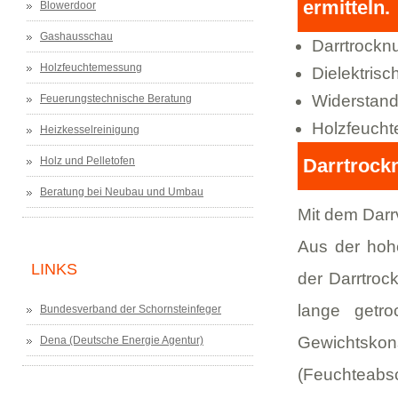
ermitteln.
Blowerdoor
Gashausschau
Darrtrockn
Holzfeuchtemessung
Dielektris
Widerstand
Feuerungstechnische Beratung
Holzfeucht
Heizkesselreinigung
Holz und Pelletofen
Darrtrock
Beratung bei Neubau und Umbau
Mit dem Darr
Aus der hohe
LINKS
der Darrtroc
lange getro
Bundesverband der Schornsteinfeger
Gewichtskon
Dena (Deutsche Energie Agentur)
(Feuchteab