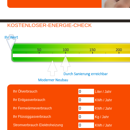
KOSTENLOSER-ENERGIE-CHECK
Ihr Ölverbrauch
Liter / Jahr
Ihr Erdgasverbrauch
KWh / Jahr
Ihr Fernwärmeverbrauch
KWh / Jahr
Ihr Flüssiggasverbrauch
Kg / Jahr
Stromverbrauch Elektroheizung
KWh / Jahr